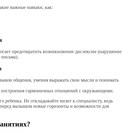
акие важные навыки, как:
я
огает предотвратить возникновение дислексии (нарушение
 письма).
в
авыков общения, умения выражать свои мысли и понимать
и построения гармоничных отношений с окружающими.
о ребенка. Не откладывайте визит к специалисту, ведь
 перед малышом новые горизонты и возможности для
занятиях?