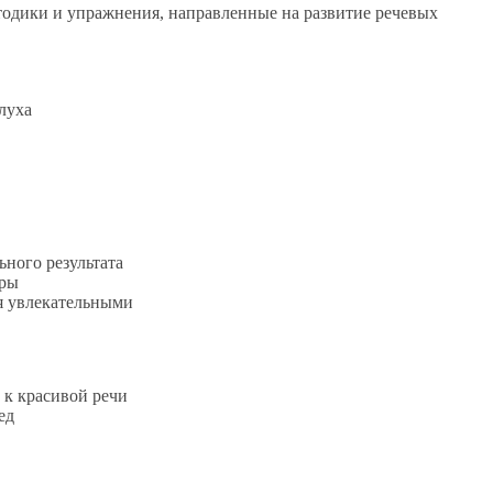
тодики и упражнения, направленные на развитие речевых
луха
ного результата
еры
я увлекательными
 к красивой речи
ед