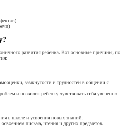
фектов)
речи)
у?
моничного развития ребенка. Вот основные причины, по
тия:
м
амооценки, замкнутости и трудностей в общении с
облем и позволит ребенку чувствовать себя уверенно.
ния в школе и усвоения новых знаний.
 освоением письма, чтения и других предметов.