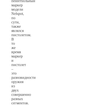
пейнтбольный
маркер
модели
Nelspot,
по
сути,
также
являлся
пистолетом.
В
то
же
время
маркер
и
пистолет
–
это
разновидности
оружия
из
двух
совершенно
разных
сегментов.