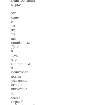
пейнтбольный
маркер
–
это
одно
и
то
же,
то
вы
ошибались.
Дело
в
том,
что
пистолетам
в
пейнтболе
всегда
уделялось
особое
внимание.
К
слову,
первый