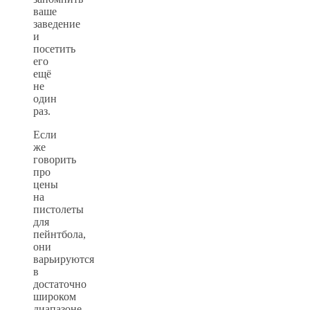
ваше
заведение
и
посетить
его
ещё
не
один
раз.
Если
же
говорить
про
цены
на
пистолеты
для
пейнтбола,
они
варьируются
в
достаточно
широком
диапазоне