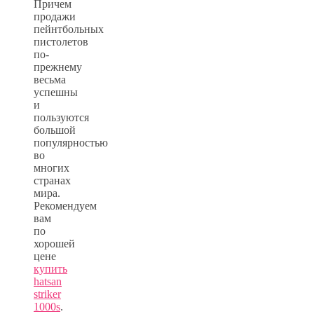
Причем
продажи
пейнтбольных
пистолетов
по-
прежнему
весьма
успешны
и
пользуются
большой
популярностью
во
многих
странах
мира.
Рекомендуем
вам
по
хорошей
цене
купить
hatsan
striker
1000s
.