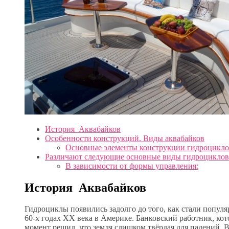
История Аквабайков
Особенности конструкций. Виды аквабайков
Основные элементы конструкции гидроцикло
Различают следующие основные виды гидроциклов
В зависимости от формы управления:
История Аквабайков
Гидроциклы появились задолго до того, как стали попул
60-х годах XX века в Америке. Банковский работник, ко
момент решил, что земля слишком твёрдая для падений. 