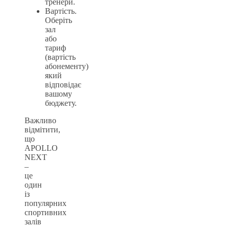
тренери.
Вартість.
Оберіть
зал
або
тариф
(вартість
абонементу)
який
відповідає
вашому
бюджету.
Важливо
відмітити,
що
APOLLO
NEXT
–
це
один
із
популярних
спортивних
залів