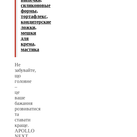
силиконовые
формы,
тортафлекс,
кондитерские
ложки,
мешки
для
крема,
мастика
Не
забувайте,
що
головне
–
це
ваше
бажання
розвиватися
та
ставати
краще.
APOLLO
NEXT