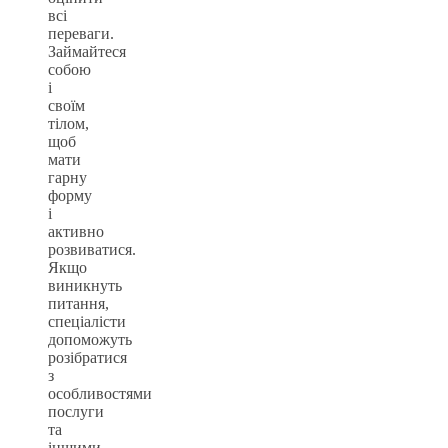
всі
переваги.
Займайтеся
собою
і
своїм
тілом,
щоб
мати
гарну
форму
і
активно
розвиватися.
Якщо
виникнуть
питання,
спеціалісти
допоможуть
розібратися
з
особливостями
послуги
та
іншими