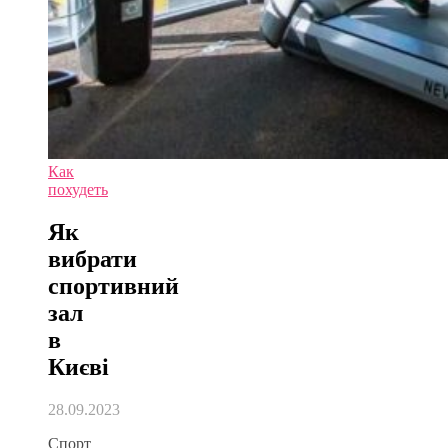
Как
похудеть
Як
вибрати
спортивний
зал
в
Києві
28.09.2023
Спорт