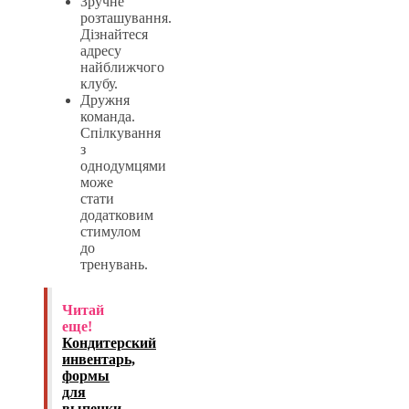
Зручне
розташування.
Дізнайтеся
адресу
найближчого
клубу.
Дружня
команда.
Спілкування
з
однодумцями
може
стати
додатковим
стимулом
до
тренувань.
Читай
еще!
Кондитерский
инвентарь,
формы
для
выпечки,