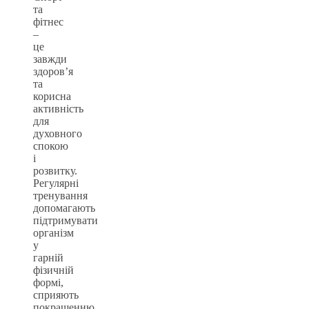
та
фітнес
–
це
завжди
здоров’я
та
корисна
активність
для
духовного
спокою
і
розвитку.
Регулярні
тренування
допомагають
підтримувати
організм
у
гарній
фізичній
формі,
сприяють
покращенню