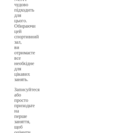
чудово
підходить
для
цього.
Обираючи
цей
спортивний
зал,
ви
отримаєте
все
необхідне
для
цікавих
занять.
Записуйтеся
або
просто
приходьте
на
перше
заняття,
щоб
оцінити