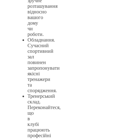
зручне
розташування
відносно
вашого
дому
чи
роботи.
Обладнання.
Сучасний
спортивний
зал
повинен
запропонувати
якісні
тренажери
та
спорядження.
Тренерський
склад.
Переконайтеся,
що
в
клубі
працюють
професійні