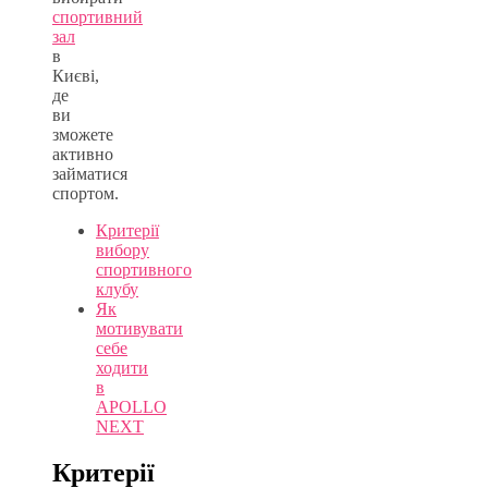
спортивний
зал
в
Києві,
де
ви
зможете
активно
займатися
спортом.
Критерії
вибору
спортивного
клубу
Як
мотивувати
себе
ходити
в
APOLLO
NEXT
Критерії