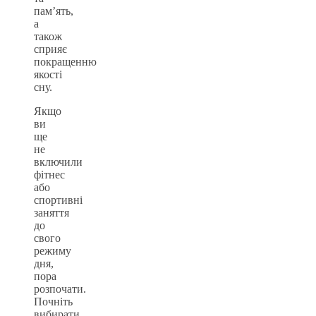
пам’ять,
а
також
сприяє
покращенню
якості
сну.
Якщо
ви
ще
не
включили
фітнес
або
спортивні
заняття
до
свого
режиму
дня,
пора
розпочати.
Почніть
вибирати