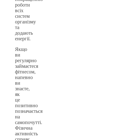
роботи
всіх
систем
організму
та
додають
енергії.
Якщо
ви
регулярно
займаєтеся
фітнесом,
напевно
ви
знаєте,
як
це
позитивно
позначається
на
самопочутті.
Фізична
активність
сприяє