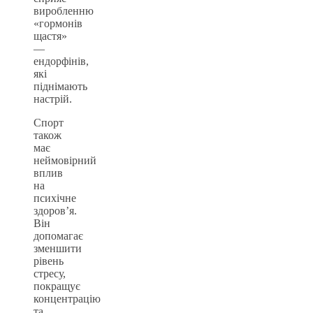
виробленню
«гормонів
щастя»
—
ендорфінів,
які
піднімають
настрій.
Спорт
також
має
неймовірний
вплив
на
психічне
здоров’я.
Він
допомагає
зменшити
рівень
стресу,
покращує
концентрацію
та