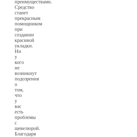
преимуществами.
Средство
станет
прекрасным
помощником
при
создании
красивой
укладки.
Ни
у
кого
не
возникнут
подозрения
о
том,
что
у
вас
есть
проблемы
с
шевелюрой.
Благодаря