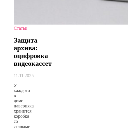
Статьи
Защита
архива:
оцифровка
видеокассет
11.11.2025
У
каждого
в
доме
наверняка
хранится
коробка
со
старыми