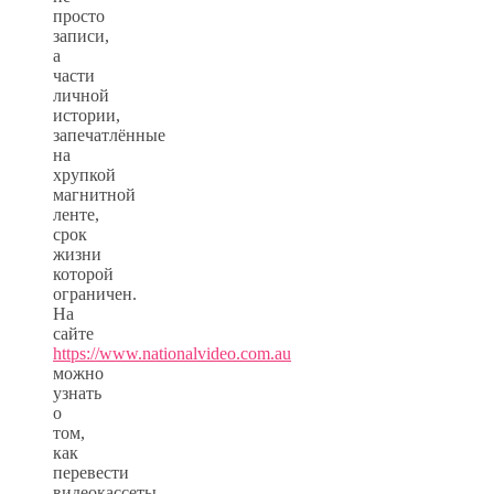
просто
записи,
а
части
личной
истории,
запечатлённые
на
хрупкой
магнитной
ленте,
срок
жизни
которой
ограничен.
На
сайте
https://www.nationalvideo.com.au
можно
узнать
о
том,
как
перевести
видеокассеты