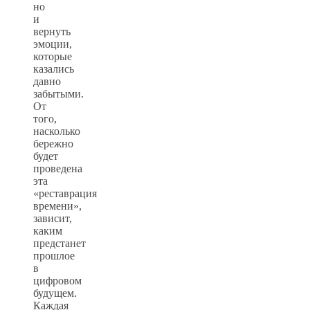
но
и
вернуть
эмоции,
которые
казались
давно
забытыми.
От
того,
насколько
бережно
будет
проведена
эта
«реставрация
времени»,
зависит,
каким
предстанет
прошлое
в
цифровом
будущем.
Каждая