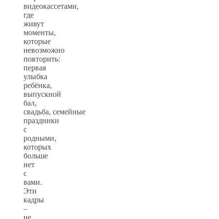
видеокассетами,
где
живут
моменты,
которые
невозможно
повторить:
первая
улыбка
ребёнка,
выпускной
бал,
свадьба, семейные
праздники
с
родными,
которых
больше
нет
с
вами.
Эти
кадры
–
не