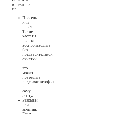
внимание
на:
Плесень
или
налёт.
Такие
кассеты
нельзя
воспроизводить
без
предварительной
очистки
—
это
может
повредить
видеомагнитофон
и
саму
ленту.
Разрывы
или
замятия.
Если