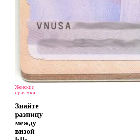
Женские
прически
Знайте
разницу
между
визой
h1b