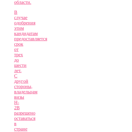
области.
В
случае
одобрения
этим
кандидатам
предоставляется
срок
от
трех
до
шести
лет.
С
другой
стороны,
владельцам
визы
H-
2B
разрешено
оставаться
в
стране