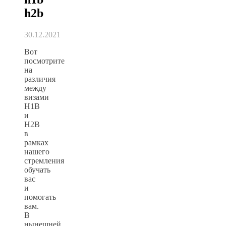
h2b
30.12.2021
Вот
посмотрите
на
различия
между
визами
H1B
и
H2B
в
рамках
нашего
стремления
обучать
вас
и
помогать
вам.
В
нынешней