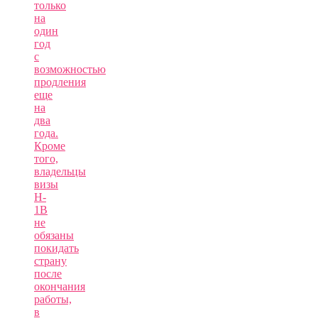
только
на
один
год
с
возможностью
продления
еще
на
два
года.
Кроме
того,
владельцы
визы
H-
1B
не
обязаны
покидать
страну
после
окончания
работы,
в