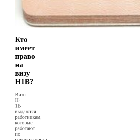
Кто
имеет
право
на
визу
H1B?
Визы
H-
1B
выдаются
работникам,
которые
работают
по
специальности,