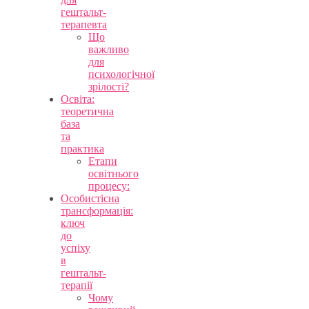
гештальт-
терапевта
Що
важливо
для
психологічної
зрілості?
Освіта:
теоретична
база
та
практика
Етапи
освітнього
процесу:
Особистісна
трансформація:
ключ
до
успіху
в
гештальт-
терапії
Чому