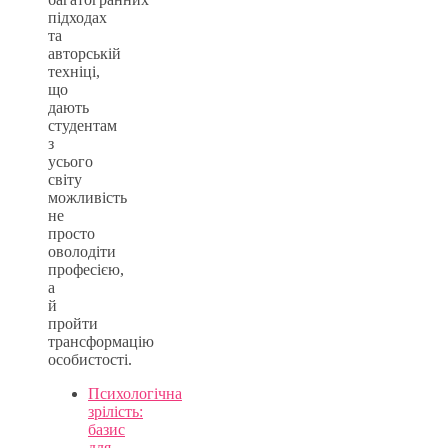
підходах
та
авторській
техніці,
що
дають
студентам
з
усього
світу
можливість
не
просто
оволодіти
професією,
а
й
пройти
трансформацію
особистості.
Психологічна
зрілість:
базис
для