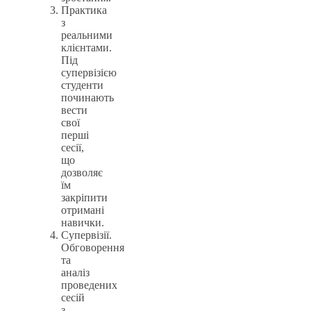
Практика
з
реальними
клієнтами.
Під
супервізією
студенти
починають
вести
свої
перші
сесії,
що
дозволяє
їм
закріпити
отримані
навички.
Супервізії.
Обговорення
та
аналіз
проведених
сесій
з