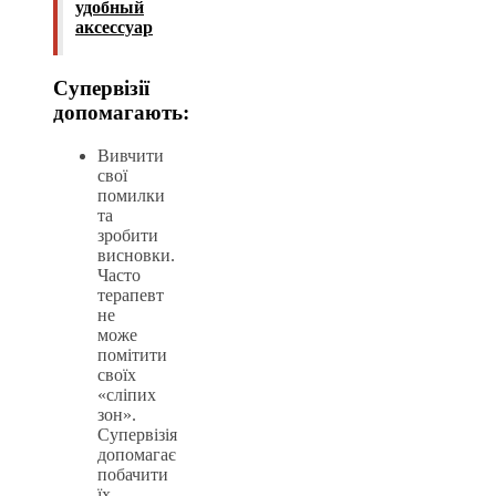
удобный
аксессуар
Супервізії
допомагають:
Вивчити
свої
помилки
та
зробити
висновки.
Часто
терапевт
не
може
помітити
своїх
«сліпих
зон».
Супервізія
допомагає
побачити
їх