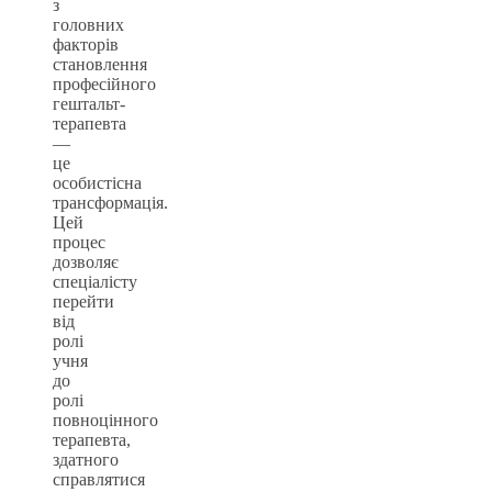
з
головних
факторів
становлення
професійного
гештальт-
терапевта
—
це
особистісна
трансформація.
Цей
процес
дозволяє
спеціалісту
перейти
від
ролі
учня
до
ролі
повноцінного
терапевта,
здатного
справлятися