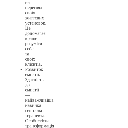
на
перегляд
своїх
життєвих
установок.
Це
допомагає
краще
розуміти
себе
та
своїх
клієнтів.
Розвиток
емпатії.
Здатність
до
емпатії
—
найважливіша
навичка
гештальт-
терапевта.
Особистісна
трансформація