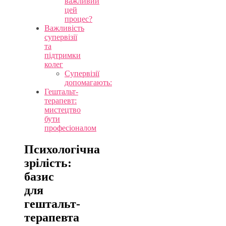
важливий
цей
процес?
Важливість
супервізії
та
підтримки
колег
Супервізії
допомагають:
Гештальт-
терапевт:
мистецтво
бути
професіоналом
Психологічна
зрілість:
базис
для
гештальт-
терапевта