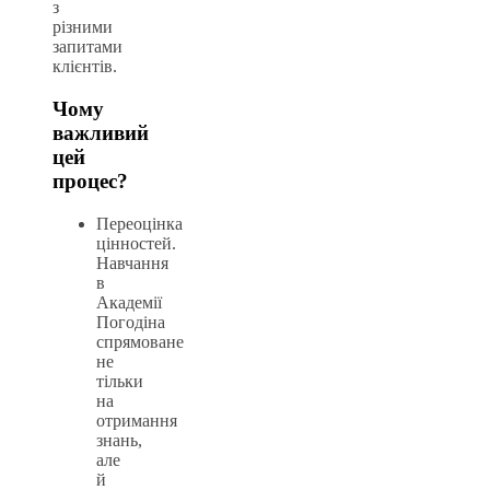
з
різними
запитами
клієнтів.
Чому
важливий
цей
процес?
Переоцінка
цінностей.
Навчання
в
Академії
Погодіна
спрямоване
не
тільки
на
отримання
знань,
але
й