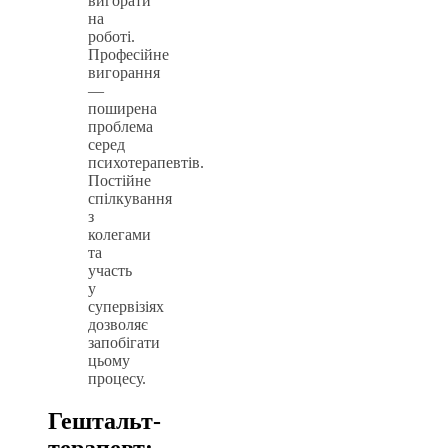
вигорати
на
роботі.
Професійне
вигорання
—
поширена
проблема
серед
психотерапевтів.
Постійне
спілкування
з
колегами
та
участь
у
супервізіях
дозволяє
запобігати
цьому
процесу.
Гештальт-
терапевт: