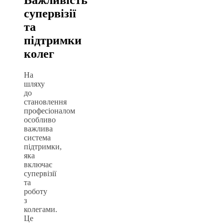
Важливість
супервізії
та
підтримки
колег
На
шляху
до
становлення
професіоналом
особливо
важлива
система
підтримки,
яка
включає
супервізії
та
роботу
з
колегами.
Це