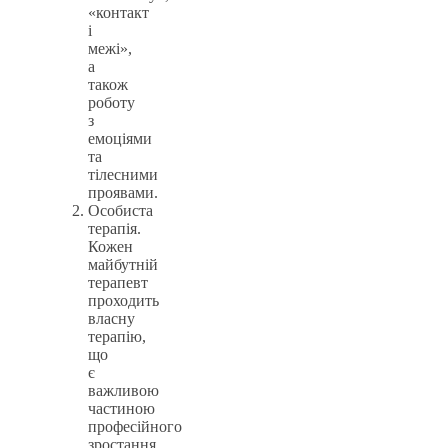
«контакт
і
межі»,
а
також
роботу
з
емоціями
та
тілесними
проявами.
Особиста
терапія.
Кожен
майбутній
терапевт
проходить
власну
терапію,
що
є
важливою
частиною
професійного
зростання.