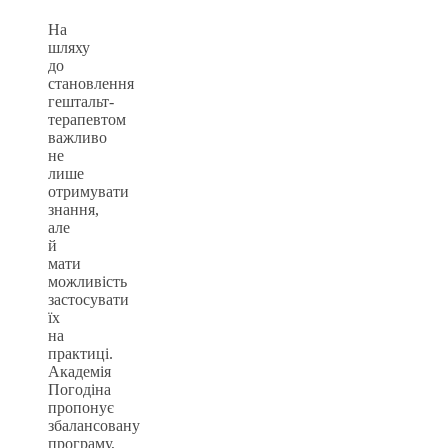
На
шляху
до
становлення
гештальт-
терапевтом
важливо
не
лише
отримувати
знання,
але
й
мати
можливість
застосувати
їх
на
практиці.
Академія
Погодіна
пропонує
збалансовану
програму,