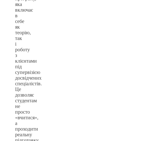
яка
включає
в
себе
як
теорію,
так
і
роботу
з
клієнтами
під
супервізією
досвідчених
спеціалістів.
Це
дозволяє
студентам
не
просто
«вчитися»,
а
проходити
реальну
підготовку