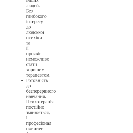
інших
людей.
Без
глибокого
інтересу
до
людської
психіки
та
її
проявів
неможливо
стати
хорошим
терапевтом.
Готовність
до
безперервного
навчання.
Психотерапія
постійно
змінюється,
і
професіонал
повинен