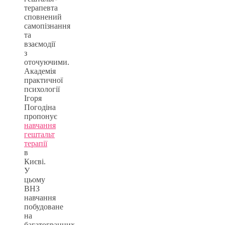
терапевта
сповнений
самопізнання
та
взаємодії
з
оточуючими.
Академія
практичної
психології
Ігоря
Погодіна
пропонує
навчання
гештальт
терапії
в
Києві.
У
цьому
ВНЗ
навчання
побудоване
на
багатогранних