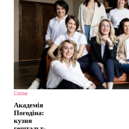
Статьи
Академія
Погодіна:
кузня
гештальт-