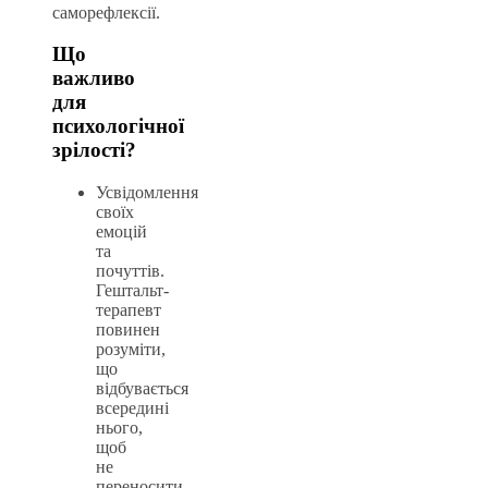
саморефлексії.
Що
важливо
для
психологічної
зрілості?
Усвідомлення
своїх
емоцій
та
почуттів.
Гештальт-
терапевт
повинен
розуміти,
що
відбувається
всередині
нього,
щоб
не
переносити