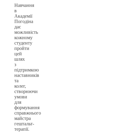
Навчання
в
Академії
Погодіна
дає
можливість
кожному
студенту
пройти
цей
шлях
з
підтримкою
наставників
та
колег,
створюючи
умови
для
формування
справжнього
майстра
гештальт-
терапії.