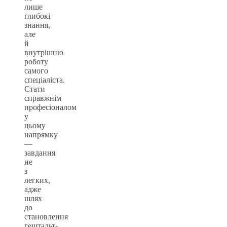
лише
глибокі
знання,
але
й
внутрішню
роботу
самого
спеціаліста.
Стати
справжнім
професіоналом
у
цьому
напрямку
—
завдання
не
з
легких,
адже
шлях
до
становлення
гештальт-