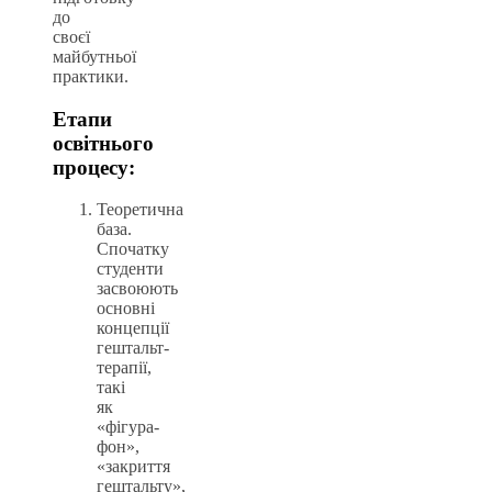
до
своєї
майбутньої
практики.
Етапи
освітнього
процесу:
Теоретична
база.
Спочатку
студенти
засвоюють
основні
концепції
гештальт-
терапії,
такі
як
«фігура-
фон»,
«закриття
гештальту»,