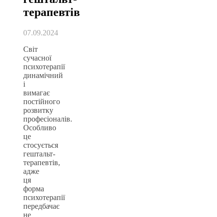
терапевтів
07.09.2024
Світ
сучасної
психотерапії
динамічний
і
вимагає
постійного
розвитку
професіоналів.
Особливо
це
стосується
гештальт-
терапевтів,
адже
ця
форма
психотерапії
передбачає
не