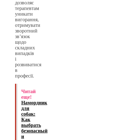
дозволяє
терапевтам
уникати
вигорання,
отримувати
зворотний
зв’язок
щодо
складних
випадків
і
розвиватися
в
професії.
Читай
еще!
Намордник
для
собак:
Как
выбрать
безопасный
и