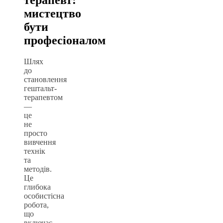
мистецтво
бути
професіоналом
Шлях
до
становлення
гештальт-
терапевтом
—
це
не
просто
вивчення
технік
та
методів.
Це
глибока
особистісна
робота,
що
включає