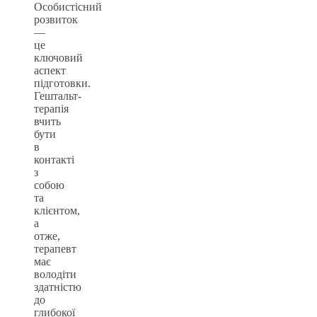
Особистісний
розвиток
—
це
ключовий
аспект
підготовки.
Гештальт-
терапія
вчить
бути
в
контакті
з
собою
та
клієнтом,
а
отже,
терапевт
має
володіти
здатністю
до
глибокої