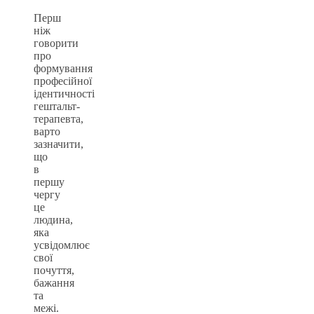
Перш
ніж
говорити
про
формування
професійної
ідентичності
гештальт-
терапевта,
варто
зазначити,
що
в
першу
чергу
це
людина,
яка
усвідомлює
свої
почуття,
бажання
та
межі.