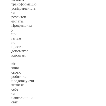
трансформацію,
усвідомленість
та
розвиток
емпатії.
Професіонал
у
цій
галузі
не
просто
допомагає
клієнтам
—
він
живе
своєю
роботою,
продовжуючи
вивчати
себе
та
навколишній
світ.