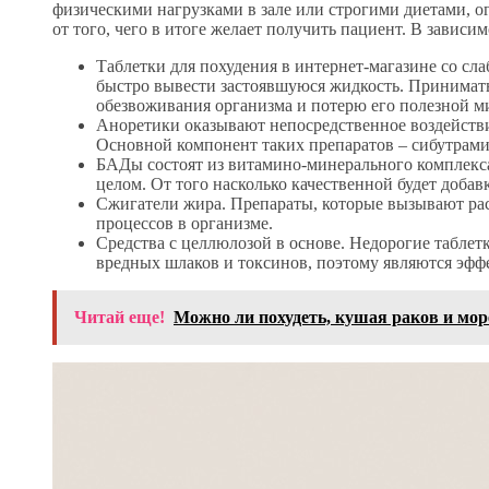
физическими нагрузками в зале или строгими диетами, ог
от того, чего в итоге желает получить пациент. В зависи
Таблетки для похудения в интернет-магазине со с
быстро вывести застоявшуюся жидкость. Принимать
обезвоживания организма и потерю его полезной 
Аноретики оказывают непосредственное воздействи
Основной компонент таких препаратов – сибутрами
БАДы состоят из витамино-минерального комплекса
целом. От того насколько качественной будет добав
Сжигатели жира. Препараты, которые вызывают ра
процессов в организме.
Средства с целлюлозой в основе. Недорогие таблет
вредных шлаков и токсинов, поэтому являются эфф
Читай еще!
Можно ли похудеть, кушая раков и мо