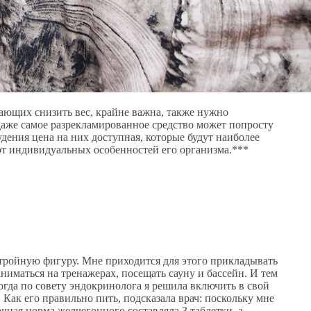
гающих снизить вес, крайне важна, также нужно
даже самое разрекламированное средство может попросту
дения цена на них доступная, которые будут наиболее
от индивидуальных особенностей его организма.***
 стройную фигуру. Мне приходится для этого прикладывать
ниматься на тренажерах, посещать сауну и бассейн. И тем
тогда по совету эндокринолога я решила включить в свой
ак его правильно пить, подсказала врач: поскольку мне
очная норма желчегонного составляла 3 таблетки, а