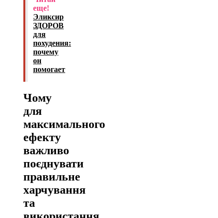
еще!
Эликсир
ЗДОРОВ
для
похудения:
почему
он
помогает
Чому
для
максимального
ефекту
важливо
поєднувати
правильне
харчування
та
використання