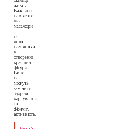
сідниці,
живіт.
Важливо
пам’ятати,
що
масажери
—
це
лише
помічники
у
створенні
красивої
фігури.
Вони
не
можуть
замінити
здорове
харчування
та
фізичну
активність.
Читай