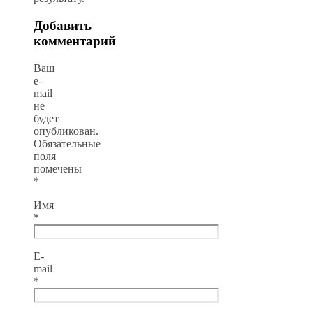
Добавить
комментарий
Ваш
e-
mail
не
будет
опубликован.
Обязательные
поля
помечены
*
Имя
*
E-
mail
*