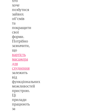
хто
хоче
позбутися
зайвих
об’ємів
та
покращити
свої
форми.
Потрібно
зазначити,
що
вартість
масажера
для
схуднення
залежить
від
функціональних
можливостей
пристрою.
Ці
прилади
працюють
за