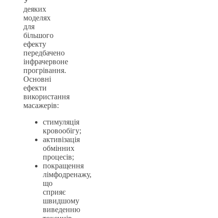
У
деяких
моделях
для
більшого
ефекту
передбачено
інфрачервоне
прогрівання.
Основні
ефекти
використання
масажерів:
стимуляція
кровообігу;
активізація
обмінних
процесів;
покращення
лімфодренажу,
що
сприяє
швидшому
виведенню