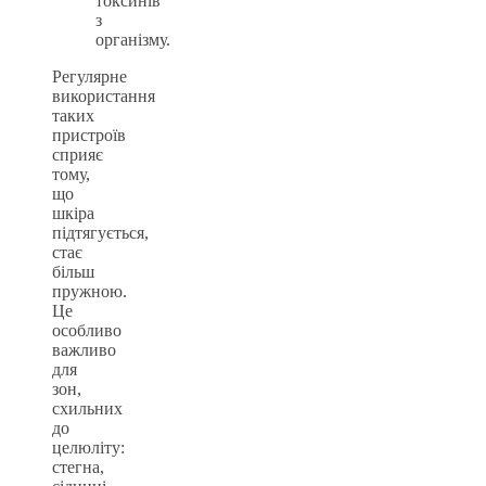
токсинів
з
організму.
Регулярне
використання
таких
пристроїв
сприяє
тому,
що
шкіра
підтягується,
стає
більш
пружною.
Це
особливо
важливо
для
зон,
схильних
до
целюліту:
стегна,