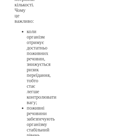
кількості.
Чому
це
важливо:
коли
організм
отримує
достатньо
поживних
речовин,
знижується
ризик
переїдання,
тобто
стає
легше
контролювати
вагу;
поживні
речовини
забезпечують
організму
стабільний
рівень