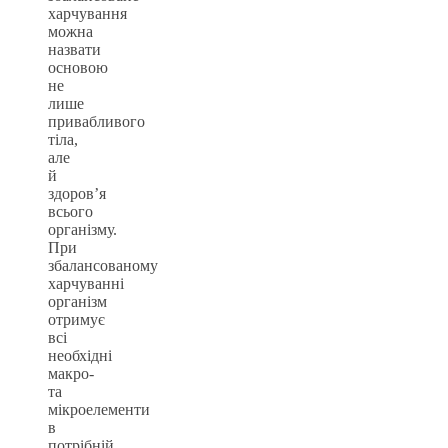
харчування
можна
назвати
основою
не
лише
привабливого
тіла,
але
й
здоров’я
всього
організму.
При
збалансованому
харчуванні
організм
отримує
всі
необхідні
макро-
та
мікроелементи
в
потрібній