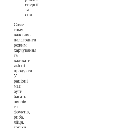
енергії
та
сил.
Саме
тому
важливо
налагодити
режим
харчування
та
вживати
якісні
продукти.
У
раціоні
має
бути
багато
овочів
та
фруктів,
риба,
яйця,
горіхи.