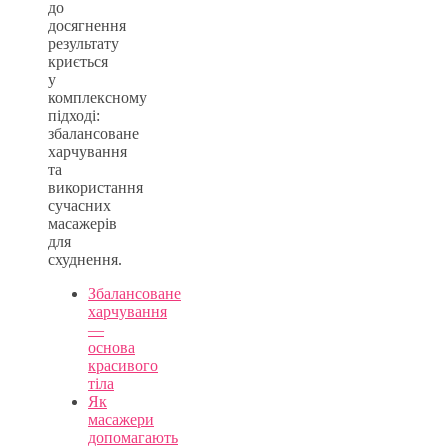
до
досягнення
результату
криється
у
комплексному
підході:
збалансоване
харчування
та
використання
сучасних
масажерів
для
схуднення.
Збалансоване
харчування
—
основа
красивого
тіла
Як
масажери
допомагають