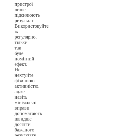
пристрої
лише
підсилюють
результат.
Використовуйте
їх
регулярно,
тільки
так
буде
помітний
ефект.
Не
нехтуйте
фізичною
активністю,
адже
навіть
мінімальні
вправи
допомагають
швидше
досягти
бажаного
результату.