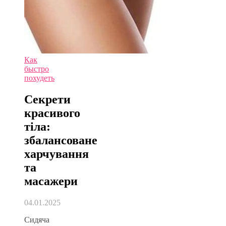
Как
быстро
похудеть
Секрети
красивого
тіла:
збалансоване
харчування
та
масажери
04.01.2025
Сидяча