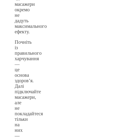
масажери
окремо
не
дадуть
максимального
ефекту.
Почніть
із
правильного
харчування
—
це
основа
здоров’я.
Далі
підключайте
масажери,
але
не
покладайтеся
тільки
на
них
—