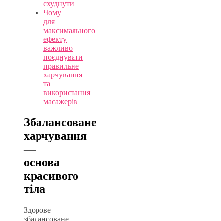
схуднути
Чому
для
максимального
ефекту
важливо
поєднувати
правильне
харчування
та
використання
масажерів
Збалансоване
харчування
—
основа
красивого
тіла
Здорове
збалансоване