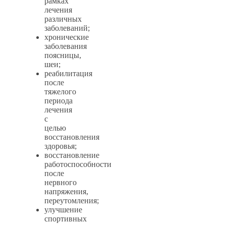
рамках
лечения
различных
заболеваний;
хронические
заболевания
поясницы,
шеи;
реабилитация
после
тяжелого
периода
лечения
с
целью
восстановления
здоровья;
восстановление
работоспособности
после
нервного
напряжения,
переутомления;
улучшение
спортивных