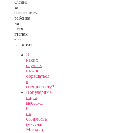
следит
за
состоянием
ребёнка
на
всех
этапах
его
развития.
В
каких
случаях
нужно
обращаться
к
специалисту?
Популярные
виды
массажа
и
их
стоимость
(массаж
Москва)