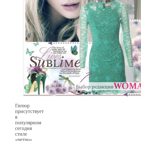
Гипюр
присутствует
в
популярном
сегодня
стиле
«ретро»