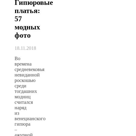
Гипюровые
платья:
57
модных
фото
18.11.2018
Во
времена
средневековья
невиданной
роскошью
среди
тогдашних
модниц
считался
наряд
из
венецианского
гипюра
–
ажурной