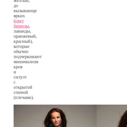
желтый,
до
вызывающе
ярких
(
цвет
бирюзы
,
лаванды,
оранжевый,
красный),
которые
обычно
подчеркивают
минимализм
кроя
и
силуэт
с
открытой
спиной
(плечами).