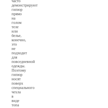
часто
демонстрируют
гипюр
прямо
на
голом
теле
или
белье,
конечно,
это
не
подходит
для
повседневной
одежды.
Поэтому
гипюр
носят
поверх
специального
чехла
в
виде
топа