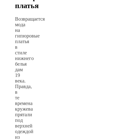
платья
Возвращается
мода
на
гипюровые
платья
в
стиле
нижнего
белья
дам
19
века.
Правда,
в
те
времена
кружева
прятали
под
верхней
одеждой
из