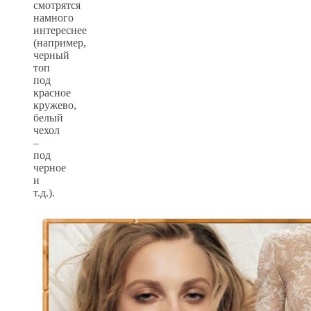
смотрятся
намного
интереснее
(например,
черный
топ
под
красное
кружево,
белый
чехол
–
под
черное
и
т.д.).