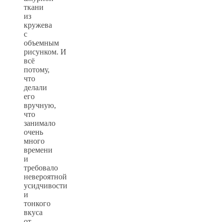
ткани
из
кружева
с
объемным
рисунком. И
всё
потому,
что
делали
его
вручную,
что
занимало
очень
много
времени
и
требовало
невероятной
усидчивости
и
тонкого
вкуса
от