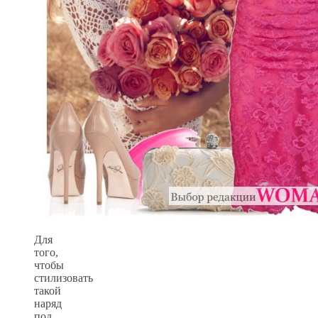
Для
того,
чтобы
стилизовать
такой
наряд
под