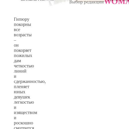
Гипюру
покорны
все
возрасты
–
он
покоряет
пожилых
дам
четкостью
линий
и
сдержанностью,
пленяет
юных
девушек
легкостью
и
изяществом
и
роскошно
смотрится