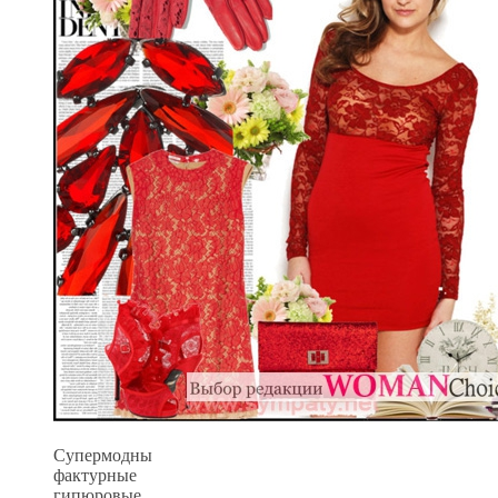
Супермодны
фактурные
гипюровые