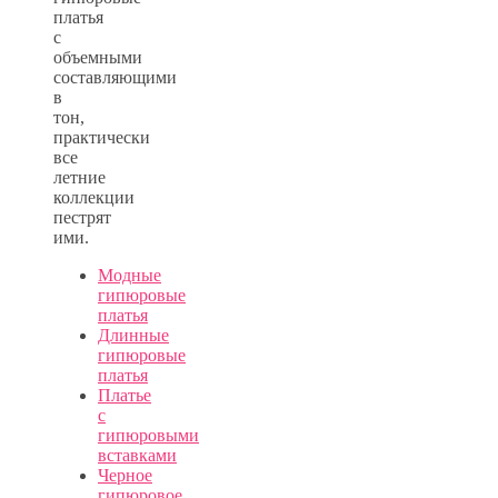
платья
с
объемными
составляющими
в
тон,
практически
все
летние
коллекции
пестрят
ими.
Модные
гипюровые
платья
Длинные
гипюровые
платья
Платье
с
гипюровыми
вставками
Черное
гипюровое