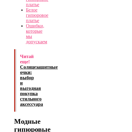
платье
Белое
гипюровое
платье
Ошибки,
которые
мы
допускаем
Читай
еще!
Солнцезащитные
очки:
выбор
и
выгодная
покупка
стильного
аксессуара
Модные
гипюровые