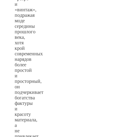
и
«винтаж»,
подражая
моде
середины
прошлого
века,
хотя
крой
современных
нарядов
более
простой
и
просторный,
он
подчеркивает
богатства
фактуры
и
красоту
материала,
а
не
привлекает