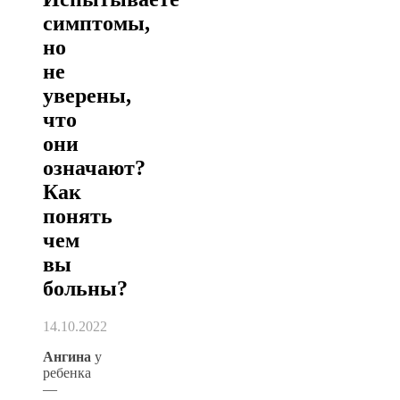
симптомы,
но
не
уверены,
что
они
означают?
Как
понять
чем
вы
больны?
14.10.2022
Ангина
у
ребенка
—