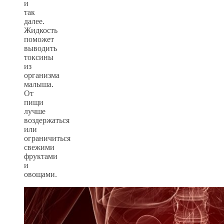
и
так
далее.
Жидкость
поможет
выводить
токсины
из
организма
малыша.
От
пищи
лучше
воздержаться
или
ограничиться
свежими
фруктами
и
овощами.