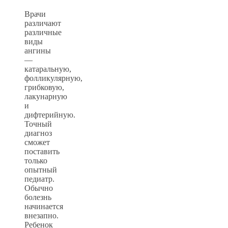
Врачи
различают
различные
виды
ангины
—
катаральную,
фолликулярную,
грибковую,
лакунарную
и
дифтерийную.
Точный
диагноз
сможет
поставить
только
опытный
педиатр.
Обычно
болезнь
начинается
внезапно.
Ребенок