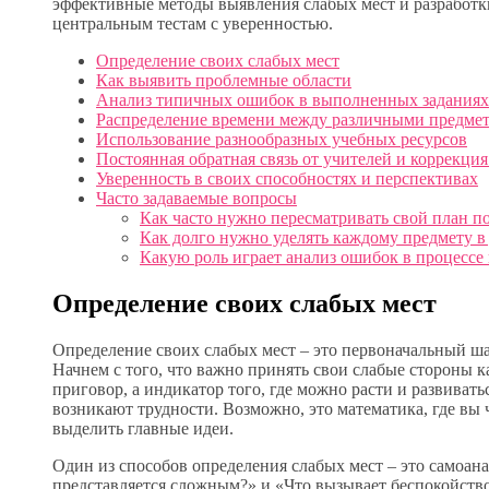
эффективные методы выявления слабых мест и разработк
центральным тестам с уверенностью.
Определение своих слабых мест
Как выявить проблемные области
Анализ типичных ошибок в выполненных заданиях
Распределение времени между различными предме
Использование разнообразных учебных ресурсов
Постоянная обратная связь от учителей и коррекция
Уверенность в своих способностях и перспективах
Часто задаваемые вопросы
Как часто нужно пересматривать свой план п
Как долго нужно уделять каждому предмету в
Какую роль играет анализ ошибок в процессе
Определение своих слабых мест
Определение своих слабых мест – это первоначальный ша
Начнем с того, что важно принять свои слабые стороны к
приговор, а индикатор того, где можно расти и развивать
возникают трудности. Возможно, это математика, где вы ч
выделить главные идеи.
Один из способов определения слабых мест – это самоана
представляется сложным?» и «Что вызывает беспокойств