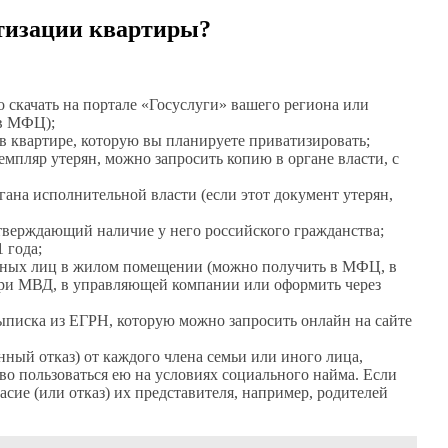
тизации квартиры?
 скачать на портале «Госуслуги» вашего региона или
 в МФЦ);
 в квартире, которую вы планируете приватизировать;
емпляр утерян, можно запросить копию в органе власти, с
гана исполнительной власти (если этот документ утерян,
дтверждающий наличие у него российского гражданства;
 года;
анных лиц в жилом помещении (можно получить в МФЦ, в
ри МВД, в управляющей компании или оформить через
ыписка из ЕГРН, которую можно запросить онлайн на сайте
ный отказ) от каждого члена семьи или иного лица,
о пользоваться ею на условиях социального найма. Если
ласие (или отказ) их представителя, например, родителей