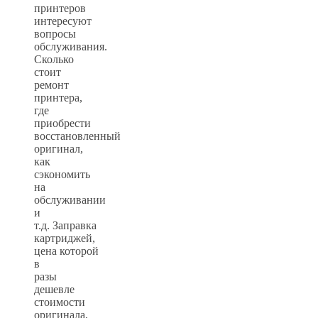
принтеров
интересуют
вопросы
обслуживания.
Сколько
стоит
ремонт
принтера,
где
приобрести
восстановленный
оригинал,
как
сэкономить
на
обслуживании
и
т.д. Заправка
картриджей,
цена которой
в
разы
дешевле
стоимости
оригинала,