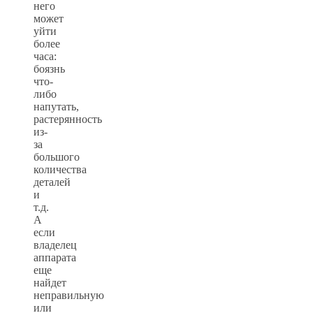
него
может
уйти
более
часа:
боязнь
что-
либо
напутать,
растерянность
из-
за
большого
количества
деталей
и
т.д.
А
если
владелец
аппарата
еще
найдет
неправильную
или