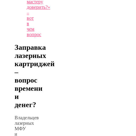
мастеру
доверить?»
–
вот
в
чем
вопрос
Заправка
лазерных
картриджей
–
вопрос
времени
и
денег?
Владельцев
лазерных
МФУ
и