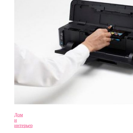
Дом
и
интерьер