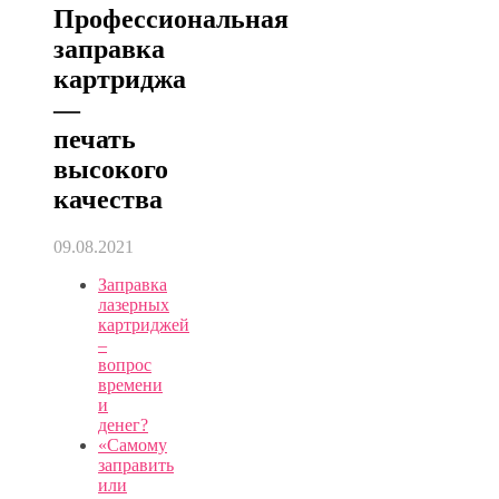
Профессиональная
заправка
картриджа
—
печать
высокого
качества
09.08.2021
Заправка
лазерных
картриджей
–
вопрос
времени
и
денег?
«Самому
заправить
или