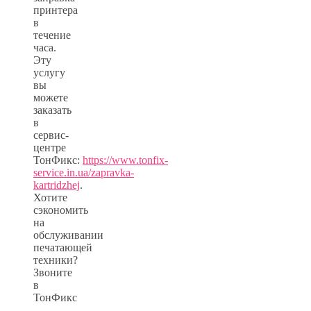
принтера
в
течение
часа.
Эту
услугу
вы
можете
заказать
в
сервис-
центре
ТонФикс:
https://www.tonfix-
service.in.ua/zapravka-
kartridzhej
.
Хотите
сэкономить
на
обслуживании
печатающей
техники?
Звоните
в
ТонФикс
–