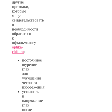
другие
признаки,
которые
могут
свидетельствовать
о
необходимости
обратиться
к
офтальмологу
optika-
chita.ru
:
постоянное
щурение
глаз
для
улучшения
четкости
изображения;
усталость
и
напряжение
глаз
после