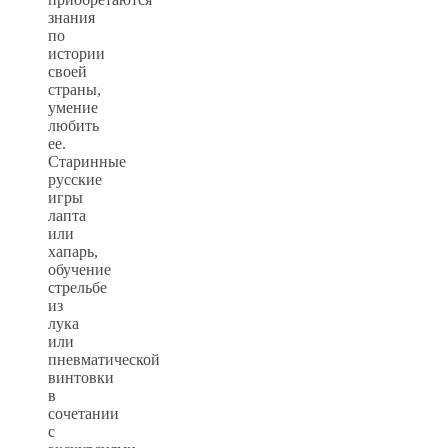
знания
по
истории
своей
страны,
умение
любить
ее.
Старинные
русские
игры
лапта
или
хапарь,
обучение
стрельбе
из
лука
или
пневматической
винтовки
в
сочетании
с