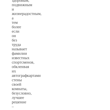
здоровым,
подвижным
и
жизнерадостным,
а
тем
более
если
он
без
труда
называет
фамилии
известных
спортсменов,
обклеивая
их
автографкартами
стены
своей
комнаты,
безусловно,
лучшее
решение
–