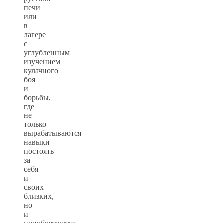
печи
или
в
лагере
с
углубленным
изучением
кулачного
боя
и
борьбы,
где
не
только
вырабатываются
навыки
постоять
за
себя
и
своих
близких,
но
и
приобретаются