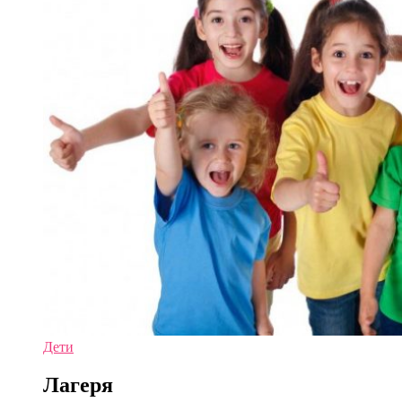
Дети
Лагеря