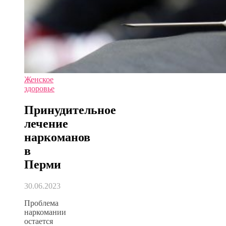
Женское
здоровье
Принудительное
лечение
наркоманов
в
Перми
30.06.2023
Проблема
наркомании
остается