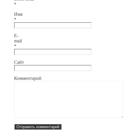
*
Имя
*
E-
mail
*
Сайт
Комментарий