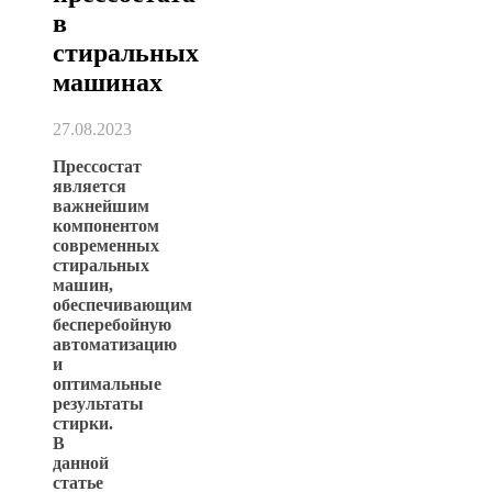
в
стиральных
машинах
27.08.2023
Прессостат
является
важнейшим
компонентом
современных
стиральных
машин,
обеспечивающим
бесперебойную
автоматизацию
и
оптимальные
результаты
стирки.
В
данной
статье