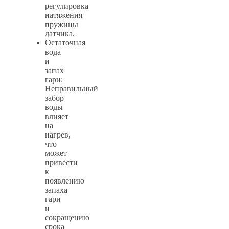
регулировка
натяжения
пружины
датчика.
Остаточная
вода
и
запах
гари:
Неправильный
забор
воды
влияет
на
нагрев,
что
может
привести
к
появлению
запаха
гари
и
сокращению
срока