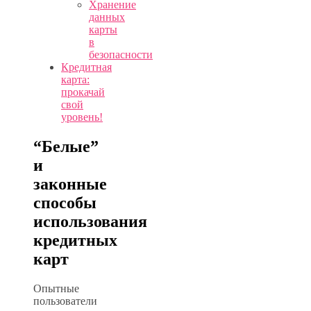
Хранение
данных
карты
в
безопасности
Кредитная
карта:
прокачай
свой
уровень!
“Белые”
и
законные
способы
использования
кредитных
карт
Опытные
пользователи