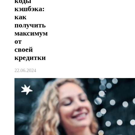
коды
кэшбэка:
как
получить
максимум
от
своей
кредитки
22.06.2024