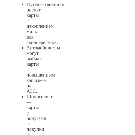
Путешественники
оценят
карты
с
накоплением
миль
для
авиаперелетов.
Автомобилисты
могут
выбрать
карты
с
повышенным
кэшбэком
на
АЗС.
Шопоголики
—
карты
с
бонусами
за
покупки
в