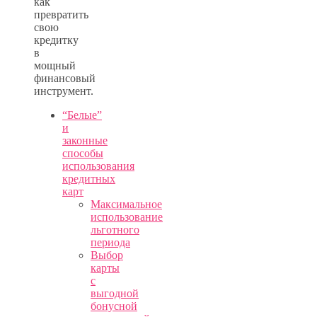
как
превратить
свою
кредитку
в
мощный
финансовый
инструмент.
“Белые”
и
законные
способы
использования
кредитных
карт
Максимальное
использование
льготного
периода
Выбор
карты
с
выгодной
бонусной