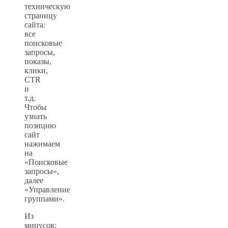
техническую
страницу
сайта:
все
поисковые
запросы,
показы,
клики,
CTR
и
т.д.
Чтобы
узнать
позицию
сайт
нажимаем
на
«Поисковые
запросы»,
далее
«Управление
группами».
Из
минусов: