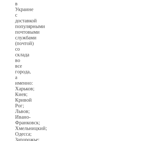
в
Украине
с
доставкой
популярными
почтовыми
службами
(почтой)
со
склада
во
все
города,
а
именно:
Харьков;
Киев;
Кривой
Рог;
Львов;
Ивано-
Франковск;
Хмельницкий;
Одесса;
Запорожье;