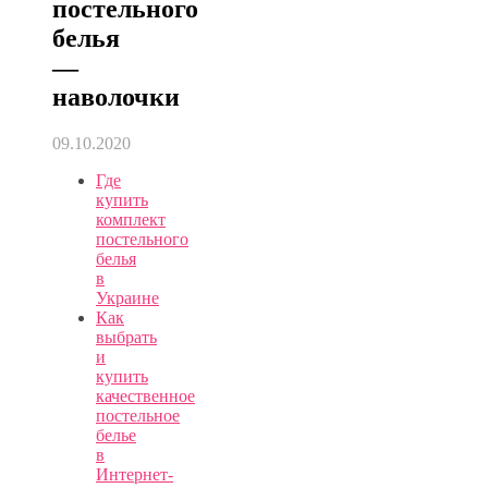
постельного
белья
—
наволочки
09.10.2020
Где
купить
комплект
постельного
белья
в
Украине
Как
выбрать
и
купить
качественное
постельное
белье
в
Интернет-