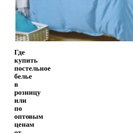
Где
купить
постельное
белье
в
розницу
или
по
оптовым
ценам
от