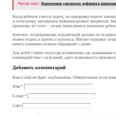
Читай еще!
Коррекция синдрома дефицита внимани
Когда ребенок учится сидеть, он наверняка оценит книжк
и потихоньку запоминать названия разных предметов. М
привычку не стоит – лучше переключить внимание ребен
Конечно, погремушками игрушечный арсенал не исчерпы
можно играть в прятки и купаться. Мягкие игрушки лучше
начать осваивать нежное обращение с ними.
Для детей старше полугода незаменимы так называемые и
взаимодействие с игрушкой, дают возможность произвести
Добавить комментарий
Ваш e-mail не будет опубликован.
Обязательные поля по
Имя
*
E-mail
*
Сайт