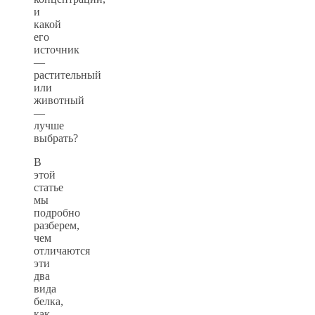
и
какой
его
источник
—
растительный
или
животный
—
лучше
выбрать?
В
этой
статье
мы
подробно
разберем,
чем
отличаются
эти
два
вида
белка,
как