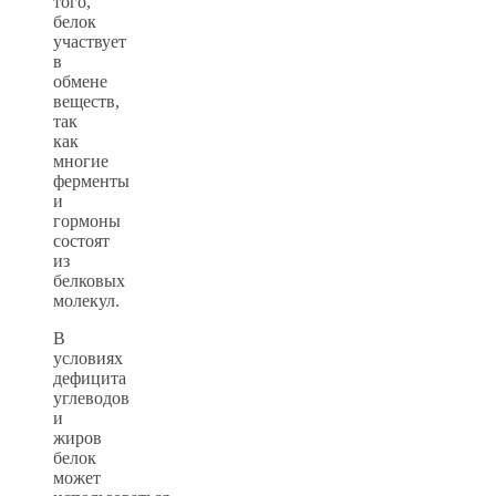
того,
белок
участвует
в
обмене
веществ,
так
как
многие
ферменты
и
гормоны
состоят
из
белковых
молекул.
В
условиях
дефицита
углеводов
и
жиров
белок
может