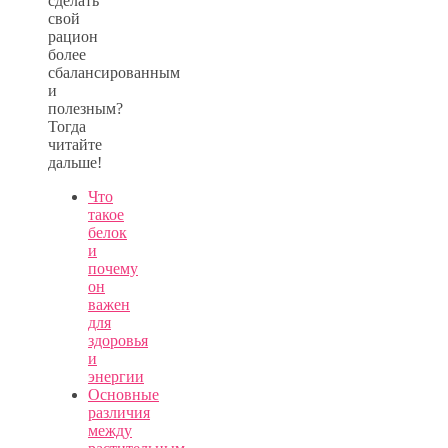
сделать
свой
рацион
более
сбалансированным
и
полезным?
Тогда
читайте
дальше!
Что
такое
белок
и
почему
он
важен
для
здоровья
и
энергии
Основные
различия
между