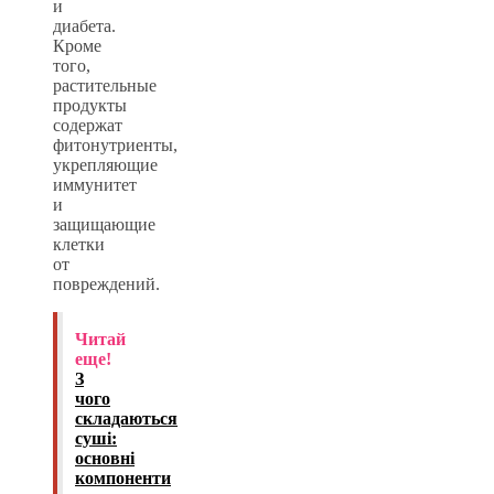
и
диабета.
Кроме
того,
растительные
продукты
содержат
фитонутриенты,
укрепляющие
иммунитет
и
защищающие
клетки
от
повреждений.
Читай
еще!
З
чого
складаються
суші:
основні
компоненти