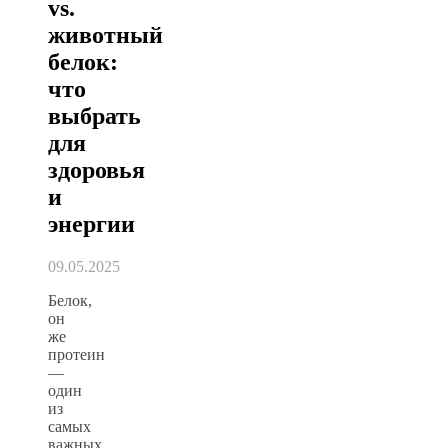
vs.
животный
белок:
что
выбрать
для
здоровья
и
энергии
09.05.2025
Белок,
он
же
протеин
—
один
из
самых
важных